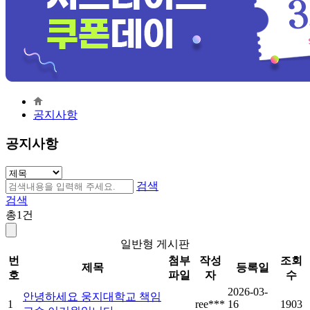
공지사항
공지사항
검색
검색
총
1
건
일반형 게시판
번
첨부
작성
조회
제목
등록일
호
파일
자
수
2026-03-
안녕하세요 웅지대학교 책임
1
ree***
16
1903